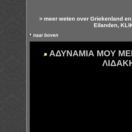
> meer weten over Griekenland en
Eilanden, KLI
naar boven
ΑΔΥΝΑΜΙΑ ΜΟΥ Μ
ΛΙΔΑΚ