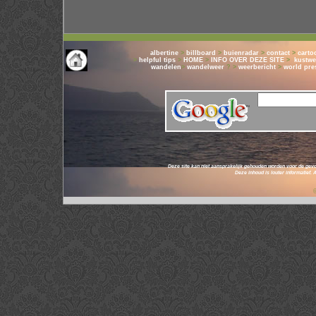
albertine
>
billboard
>
buienradar
>
contact
>
carto
>
helpful tips
>
HOME
>
INFO OVER DEZE SITE
>
kustwe
wandelen
>
wandelweer
? >
weerbericht
>
world pre
Deze site kan niet aansprakelijk gehouden worden voor de gevo
Deze inhoud is louter informatief.
© 