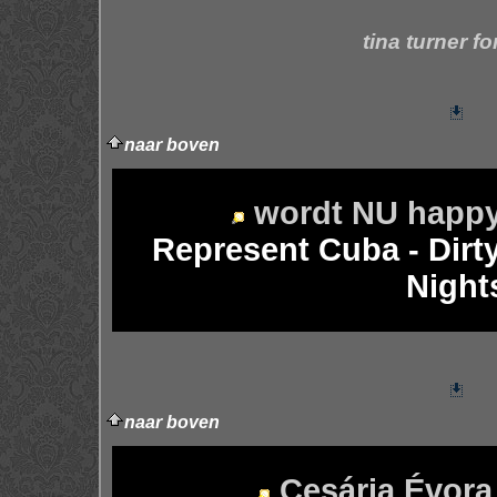
tina turner fo
naar boven
wordt NU happy 
Represent Cuba - Dir
Night
naar boven
Cesária Évora