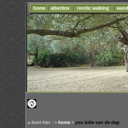
home
albertine
nordic walking
wand
u bent hier : >
home
>
you tube van de dag