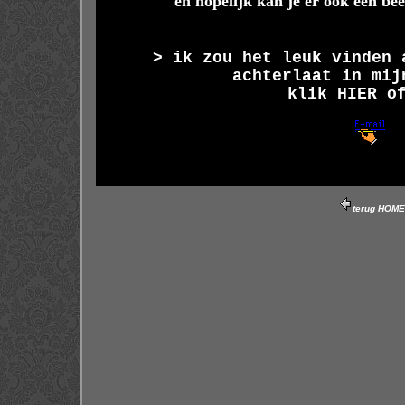
en hopelijk kan je er ook een beet
> ik zou het leuk vinden 
achterlaat in mi
klik
HIER
of
terug HOME