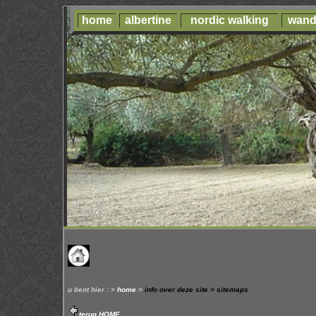
home
albertine
nordic walking
wand
u bent hier : >
home
>
info over deze site > sitemaps
terug HOME