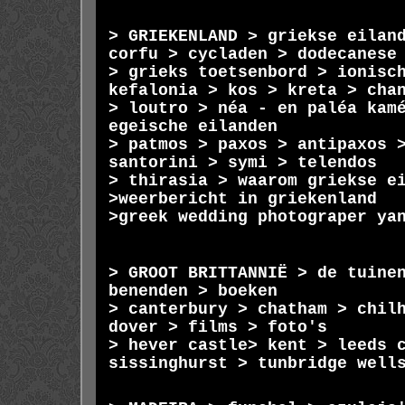
>
GRIEKENLAND
>
griekse eilan
corfu
>
cycladen
>
dodecanese
>
grieks toetsenbord
>
ionisc
kefalonia
>
kos
>
kreta
>
cha
>
loutro
>
néa - en paléa
kam
egeische
eilanden
>
patmos
>
paxos
>
antipaxos
santorini
>
symi
>
telendos
>
thirasia
>
waarom
griekse e
>
weerbericht in griekenland
>
greek wedding photograper ya
>
GROOT BRITTANNIË
>
de tuinen
benenden
>
boeken
>
canterbury
>
chatham
>
chil
dover
>
films
>
foto's
>
hever castle
>
kent
>
leeds 
sissinghurst
>
tunbridge well