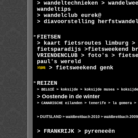
>
wandeltechnieken
>
wandelwe
wandeltips
>
wandelclub
eurek@
>
diavoorstelling herfstwande
>
FIETSEN
>
kaart fietsroutes limburg
fietsparadijs
>
fietsweekend b
VRIENDENCLUB
>
foto's
>
fiets
paul's wereld
> fietsweekend genk
>
REIZEN
>
BELGIË
>
koksijde
>
koksijde musea
>
koksijd
>
Oostende in de winter
>
CANARISCHE eilanden
>
tenerife
>
la gomera
>
DUITSLAND
>
waldbreitbach 2010
>
waldbreitbach 2009
>
FRANKRIJK
>
pyreneeën