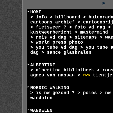
>
HOME
>
info
>
billboard
>
buienrad
cartoons archief
>
cartoonpri
>
fietsweer ?
>
foto vd dag
kustweerbericht
>
mastermind
>
reis
vd dag
>
sitemaps
>
wa
>
world press photo
>
you tube vd dag
>
you tube 
dag
> sance glaskralen
>
ALBERTINE
>
albertina bibliotheek
>
roo
agnes van nassau
>
tientje
>
NORDIC WALKING
>
is nw gezond ?
>
poles
>
nw
wandelen
>
WANDELEN