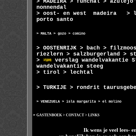
>
MADEIRA
>
funchal
>
azulejo
nonnendal
>
oost- en west
madeira
>
porto santo
>
MALTA
>
gozo
>
comino
>
OOSTENRIJK
>
bach
>
filzmoo
riezlern
>
salzburgerland
>
s
>
verslag wandelvakantie S
wandelvakantie steeg
>
tirol > lechtal
>
TURKIJE
>
rondrit taurusgeb
>
VENEZUELA
>
isla margarita
>
el molino
>
GASTENBOEK
>
CONTACT
>
LINKS
Ik wens je veel lees- e