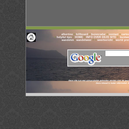
albertine
>
billboard
>
buienradar
>
contact
>
carto
>
helpful tips
>
HOME
>
INFO OVER DEZE SITE
>
kustwe
wandelen
>
wandelweer
? >
weerbericht
>
world pre
Deze site kan niet aansprakelijk gehouden worden voor de gevo
Deze inhoud is louter informatief.
© 