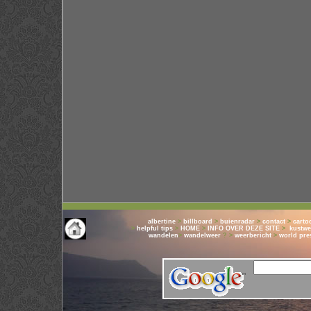
albertine
>
billboard
>
buienradar
>
contact
>
carto
>
helpful tips
>
HOME
>
INFO OVER DEZE SITE
>
kustwe
wandelen
>
wandelweer
? >
weerbericht
>
world pre