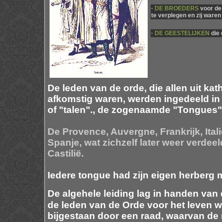
·
DE BROEDERS
voor de 
te verplegen en zij waren
·
DE GEESTELIJKEN
die 
De leden van de orde, die allen uit ka
afkomstig waren, werden ingedeeld in 
of "talen"., de zogenaamde "Tongues"
De Provence, Auvergne, Frankrijk, Ital
Spanje, wat zichzelf later weer verde
Castilië.
Iedere tongue had zijn eigen herberg m
De algehele leiding lag in handen van
de leden van de Orde voor het leven 
bijgestaan door een raad, waarvan de 