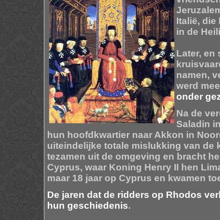
Jeruzalem
Italië, d
in de Hei
Later, en
kruisvaar
namen, ve
werd me
onder gez
Na de ver
Saladin i
hun hoofdkwartier naar Akkon in Noor
uiteindelijke totale mislukking van de 
tezamen uit de omgeving en bracht he
Cyprus, waar Koning Henry II hen Lim
maar 18 jaar op Cyprus en kwamen to
De jaren dat de ridders op Rhodos ver
hun geschiedenis
.