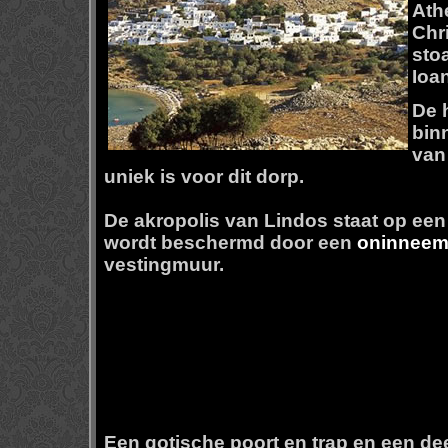
Ath
Chr
sto
Ioa
De 
bin
van 
uniek is voor dit dorp.
De
akropolis
van Lindos staat op een
wordt beschermd door een
oninneem
vestingmuur.
Een gotische poort en trap en een d