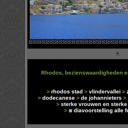
Rhodos, bezienswaardigheden en
>
rhodos stad
>
vlindervallei
>
>
dodecanese
>
de johannieters
>
>
sterke vrouwen en sterk
>
diavoorstelling alle 