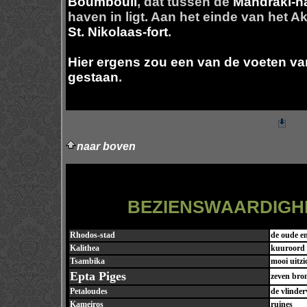
Boumbouli
, dat tussen de
Mandraki-h
haven in ligt. Aan het einde van het A
St. Nikolaas-fort
.
Hier ergens zou een van de voeten v
gestaan
.
naar boven
BEZIENSWAARDIGH
Rhodos-stad
de oude e
Kalithea
kuuroord K
Tsambika
mooi uitzi
Epta Piges
zeven bro
Petaloudes
de vlinderv
Kameiros
ruines