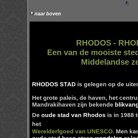
naar boven
RHODOS - RHO
Een van de mooiste ste
Middelandse z
RHODOS STAD
is gelegen op de uite
Het grote paleis, de haven, het centr
Mandrakihaven zijn bekende
blikvan
De
oude stad van Rhodos
is in 1988 
het
Werelderfgoed van UNESCO.
Men kan