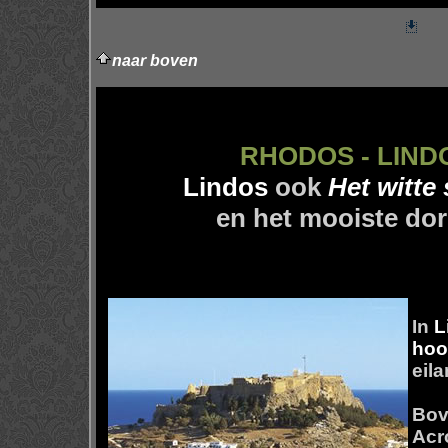
naar boven
RHODOS - LIND
Lindos
ook
Het witte 
en het mooiste do
In
L
hoo
eil
Bov
Acr