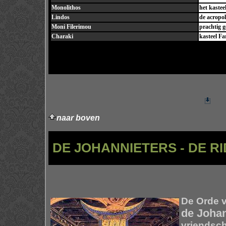
Monolithos
het kastee
Lindos
de acropol
Moni Filerimou
prachtig g
Charaki
kasteel Fa
naar boven
DE
JOHANNIETERS
- DE R
De Orde v
de Johan
vriendsch