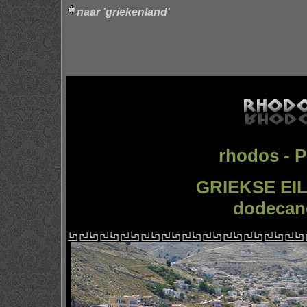
naar 'griekenland'
rhodos - 
GRIEKSE EI
dodecan