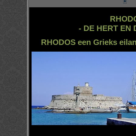
RHOD
- DE HERT EN 
RHODOS een Grieks eilan