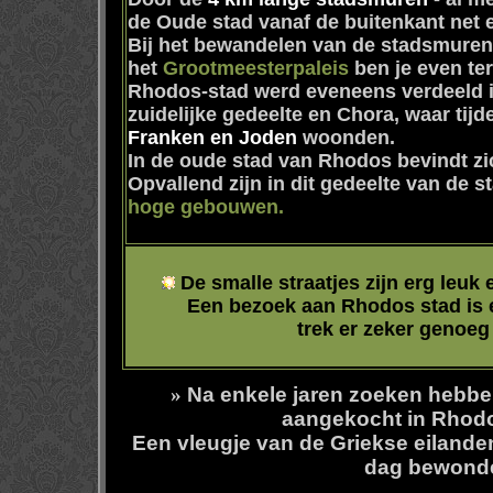
de Oude stad vanaf de buitenkant net e
Bij het bewandelen van de stadsmuren
het
Grootmeesterpaleis
ben je even te
Rhodos-stad werd eveneens verdeeld in
zuidelijke gedeelte en Chora, waar tij
Franken en Joden
woonden.
In de oude stad van Rhodos bevindt z
Opvallend zijn in dit gedeelte van de s
hoge gebouwen.
De smalle straatjes zijn erg leuk 
Een bezoek aan Rhodos stad is e
trek er zeker genoeg t
»
Na enkele jaren zoeken hebben
aangekocht in Rhodo
Een vleugje van de Griekse eilande
dag bewond