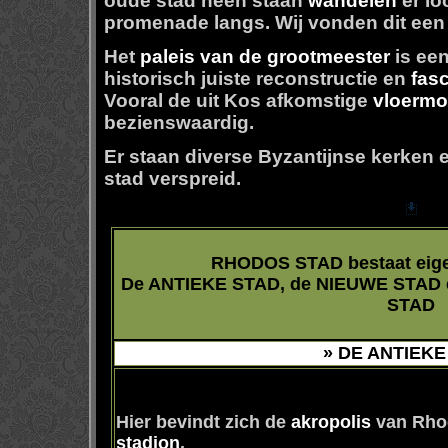
oude stad heen staan
wandelen
er lo
promenade langs. Wij vonden dit een
Het
paleis van de grootmeester
is een
historisch juiste reconstructie en
fas
Vooral de uit Kos afkomstige
vloermo
bezienswaardig.
Er staan diverse Byzantijnse kerken
stad verspreid.
RHODOS STAD bestaat eigenl
De ANTIEKE STAD, de NIEUWE STAD
STAD
» DE ANTIEKE
Hier bevindt zich de
akropolis
van Rho
stadion
.