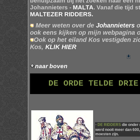
behulpzaam bij het zoeken naar een n
Johannieters -
MALTA
. Vanaf die tijd
MALTEZER RIDDERS.
Meer weten over de
Johannieters
o
ook eens kijken op mijn webpagina 
Ook op het eiland Kos vestigden z
Kos,
KLIK HIER
naar boven
DE ORDE TELDE DRIE
·
DE RIDDERS
die onder 
werd nooit meer dan 600
moesten zijn.