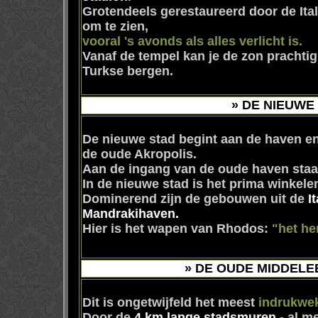
Grotendeels gerestaureerd door de Ita
om te zien,
vooral 's avonds als alles verlicht is.
Vanaf de tempel kan je de zon prachti
Turkse bergen.
»
DE NIEUWE
De nieuwe stad begint aan de haven en 
de oude Akropolis.
Aan de ingang van de oude haven sta
In de nieuwe stad is het prima winkele
Dominerend zijn de gebouwen uit de
I
Mandrakihaven.
Hier is het wapen van Rhodos:
"het he
»
DE OUDE MIDDELE
Dit is ongetwijfeld het meest
indrukwe
Door de
4 km lange stadsmuren
- al m