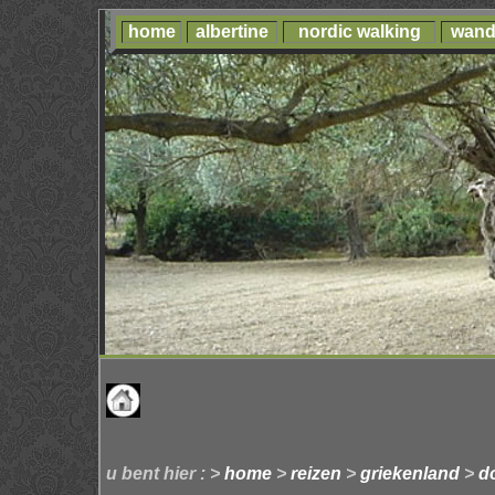
home
albertine
nordic walking
wand
u bent hier : >
home
>
reizen
>
griekenland
>
d