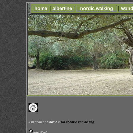
home
albertine
nordic walking
wand
u bent hier : >
home
>
zin of onzin van de dag
terug HOME