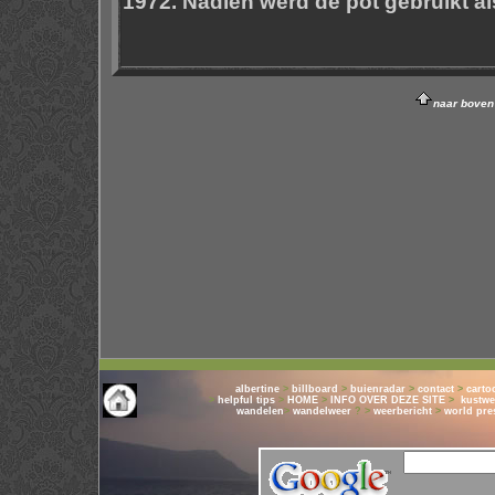
1972. Nadien werd de pot gebruikt al
naar boven
albertine
>
billboard
>
buienradar
>
contact
>
carto
>
helpful tips
>
HOME
>
INFO OVER DEZE SITE
>
kustwe
wandelen
>
wandelweer
? >
weerbericht
>
world pre