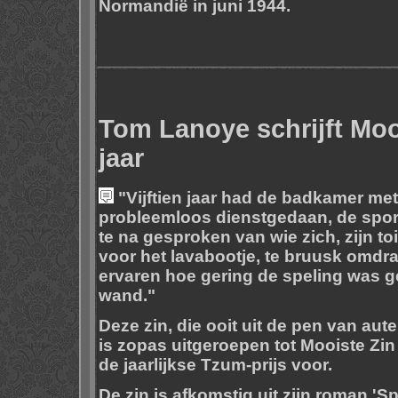
Normandië in juni 1944.
Tom Lanoye schrijft Moo
jaar
"Vijftien jaar had de badkamer me
probleemloos dienstgedaan, de spor
te na gesproken van wie zich, zijn t
voor het lavabootje, te bruusk omdra
ervaren hoe gering de speling was 
wand."
Deze zin, die ooit uit de pen van au
is zopas uitgeroepen tot Mooiste Zin 
de jaarlijkse Tzum-prijs voor.
De zin is afkomstig uit zijn roman '