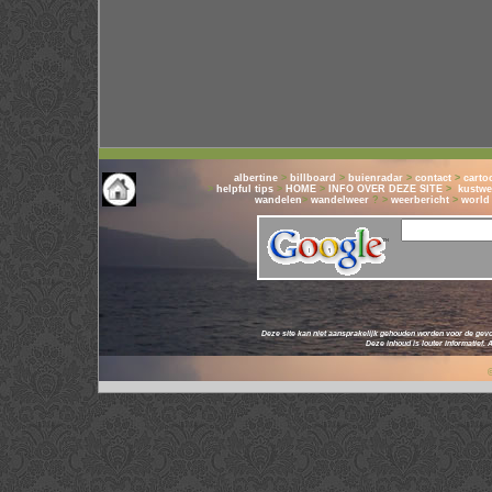
albertine
>
billboard
>
buienradar
>
contact
>
carto
>
helpful tips
>
HOME
>
INFO OVER DEZE SITE
>
kustwe
wandelen
>
wandelweer
? >
weerbericht
>
world
Deze site kan niet aansprakelijk gehouden worden voor de gevo
Deze inhoud is louter informatief.
© 