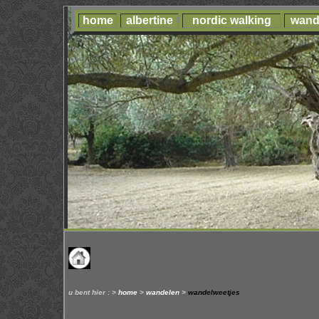
home
albertine
nordic walking
wand
u bent hier : >
home
>
wandelen
>
wandelweetjes