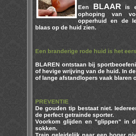
BLAAR
Een
is e
ophoping van vo
opperhuid en de l
blaas op de huid zien.
Een branderige rode huid is het eer
BLAREN ontstaan bij sportbeoefeni
of hevige wrijving van de huid. In d
of lange afstandlopers vaak blaren 
PREVENTIE
De gouden tip bestaat niet. Iederee
de perfect getrainde sporter.
Voorkom glijden en "glippen" in 
sokken.
Train geleidelijk naar een hoger n