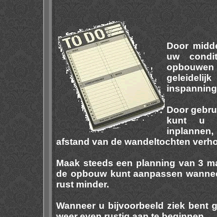
Door midde
uw condi
opbouwe
geleidel
inspanning
Door gebru
kunt u d
inplannen,
afstand van de wandeltochten verh
Maak steeds een planning van 3 m
de opbouw kunt aanpassen wanneer
rust minder.
Wanneer u bijvoorbeeld ziek bent 
weer even rustig aan te beginnen.