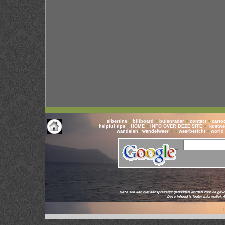
albertine
>
billboard
>
buienradar
>
contact
>
carto
>
helpful tips
>
HOME
>
INFO OVER DEZE SITE
>
kustwe
wandelen
>
wandelweer
? >
weerbericht
>
world
Deze site kan niet aansprakelijk gehouden worden voor de gevo
Deze inhoud is louter informatief.
© 