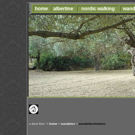
home
albertine
nordic walking
wand
u bent hier: >
home
>
wandelen
>
wandeltechnieken