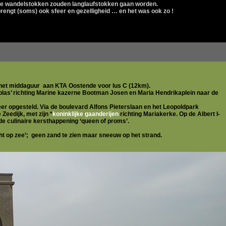
e wandelstokken zouden langlaufstokken gaan worden.
engt (soms) ook sfeer en gezelligheid … en het was ook zo !
het middaguur aan KTA Oostende voor lus C (12km).
las’ richting Marine kazerne Bootman Josen en Maria Hendrikaplein naar de
er opgesteld. Via de boulevard Alfons Pieterslaan en het Leopoldpark
Zeedijk, met zijn *
koninklijke gaanderijen
richting Mariakerke. Op de Albert I-
e culinaire kersthappening ‘queen of proms’.
t op zee’; geen zand te zien maar sneeuw op het strand.