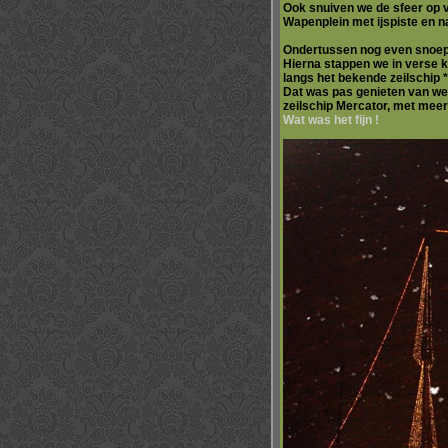
Ook snuiven we de sfeer op v
Wapenplein met ijspiste en na
Ondertussen nog even snoepe
Hierna stappen we in
verse 
langs het bekende zeilschip *
Dat was pas genieten van wee
zeilschip Mercator, met mee
Wat was het fijn !