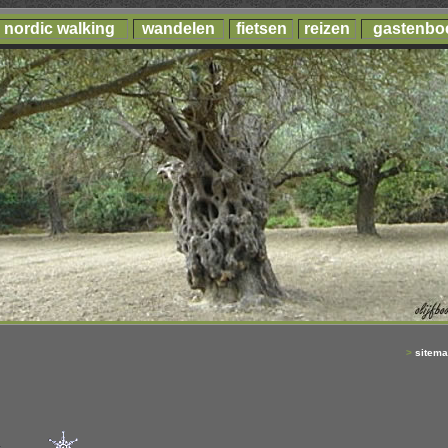
nordic walking
wandelen
fietsen
reizen
gastenbo
>
sitem