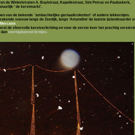
an de Winkelstraten A. Buylstraat, Kapellestraat, Sint Petrus en Pauluskerk,
tuurlijk ‘ de kerstmarkt’.
n van de bekende ‘ambachtelijke garnaalkroketten’ of andere lekkernijen.
krakende sneeuw
langs de Zeedijk, langs ‘Amandine’ de laatste ijslandvaarder e
Mercator
.
ral de sfeervolle kerstverlichting en voor de eerste keer het prachtig versierd
r dan
veertigduizend lichtjes.