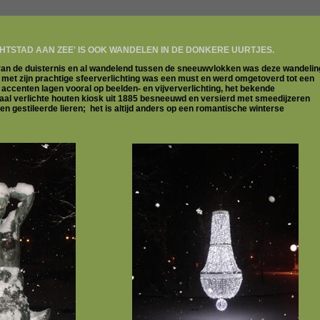
HTSTAD AAN ZEE' IS OOK WANDELEN IN DE DONKERE UURTJES.
 van de duisternis en al wandelend tussen de sneeuwvlokken was deze wandelin
met zijn prachtige sfeerverlichting was een must en werd omgetoverd tot een
 accenten lagen vooral op beelden- en vijververlichting, het bekende
al verlichte houten kiosk uit 1885 besneeuwd en versierd met smeedijzeren
n gestileerde lieren; het is altijd anders op een romantische winterse