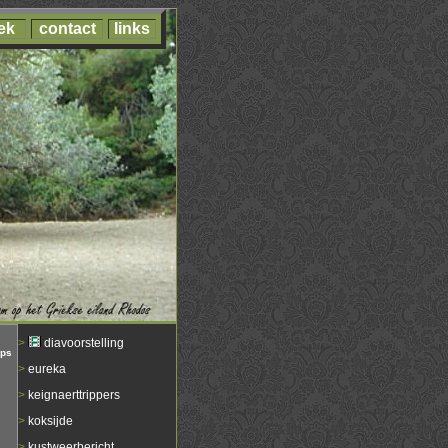
ek
contact
links
>
diavoorstelling
aps
>
eureka
>
keignaerttrippers
>
koksijde
>
kustweerbericht