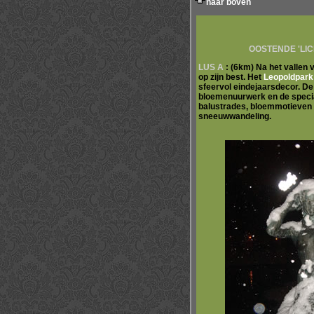
naar boven
OOSTENDE 'LIC
LUS A
: (6km) Na het vallen
op zijn best. Het
Leopoldpark
sfeervol eindejaarsdecor. De
bloemenuurwerk en de specia
balustrades, bloemmotieven e
sneeuwwandeling.