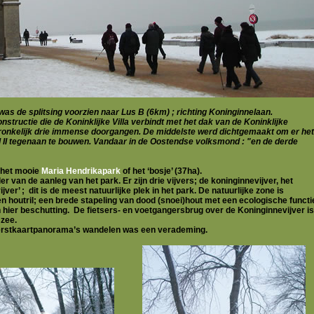
was de splitsing voorzien naar Lus B (6km) ; richting Koninginnelaan.
structie die de Koninklijke Villa verbindt met het dak van de Koninklijke
ronkelijk drie immense doorgangen. De middelste werd dichtgemaakt om er het
d II tegenaan te bouwen. Vandaar in de Oostendse volksmond : "en de derde
 het mooie
Maria Hendrikapark
of het ‘bosje’ (37ha).
er van de aanleg van het park. Er zijn drie vijvers; de koninginnevijver, het
ver’ ; dit is de meest natuurlijke plek in het park. De natuurlijke zone is
n houtril; een brede stapeling van dood (snoei)hout met een ecologische functi
n hier beschutting. De fietsers- en voetgangersbrug over de Koninginnevijver is
 zee.
kerstkaartpanorama’s wandelen was een verademing.