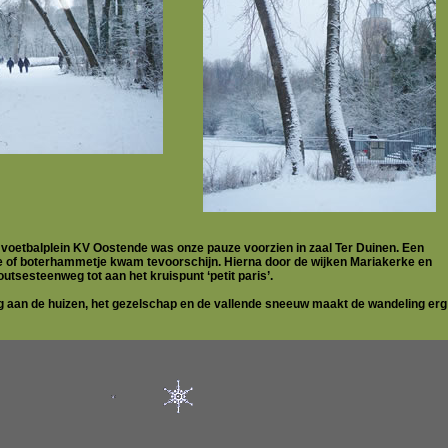
voetbalplein KV Oostende was onze pauze voorzien in zaal Ter Duinen. Een
rtje of boterhammetje kwam tevoorschijn. Hierna door de wijken Mariakerke en
tsesteenweg tot aan het kruispunt ‘petit paris’.
ng aan de huizen, het gezelschap en de vallende sneeuw maakt de wandeling erg