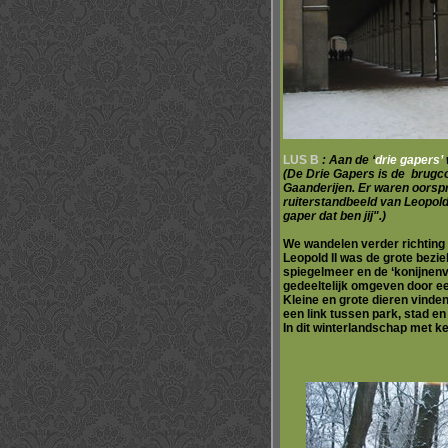
LUS B
: Aan de ‘
drie gapers’
(De Drie Gapers is de brugcon
Gaanderijen. Er waren oorsp
ruiterstandbeeld van Leopol
gaper dat ben jij".)
We wandelen verder richting
Leopold II was de grote beziel
spiegelmeer en de ‘konijnenvij
gedeeltelijk omgeven door ee
Kleine en grote dieren vinde
een link tussen park, stad en
In dit winterlandschap met 