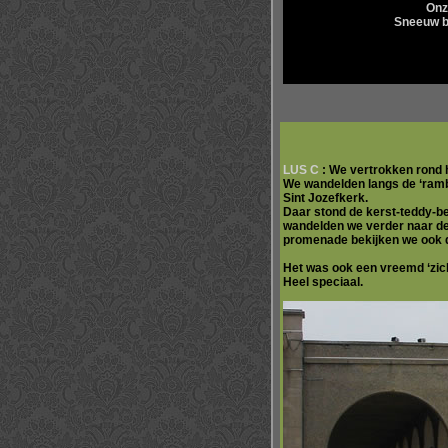
Onz
Sneeuw br
LUS C
:
We vertrokken rond 
We wandelden langs de ‘ramb
Sint Jozefkerk.
Daar stond de kerst-teddy-be
wandelden we verder naar de 
promenade bekijken we ook d
Het was ook een vreemd ‘zich
Heel speciaal.