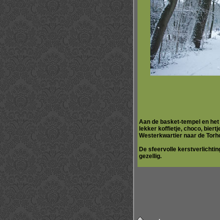
Aan de basket-tempel en het 
lekker koffietje, choco, bie
Westerkwartier naar de Torhou
De sfeervolle kerstverlichti
gezellig.